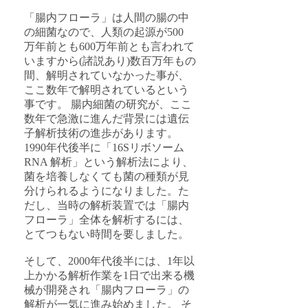
「腸内フローラ」は人間の腸の中
の細菌なので、人類の起源が500
万年前とも600万年前とも言われて
いますから(諸説あり)数百万年もの
間、解明されていなかった事が、
ここ数年で解明されているという
事です。 腸内細菌の研究が、ここ
数年で急激に進んだ背景には遺伝
子解析技術の進歩があります。
1990年代後半に「16Sリボソーム
RNA 解析」という解析法により、
菌を培養しなくても菌の種類が見
分けられるようになりました。た
だし、当時の解析装置では「腸内
フローラ」全体を解析するには、
とてつもない時間を要しました。
そして、2000年代後半には、1年以
上かかる解析作業を1日で出来る機
械が開発され「腸内フローラ」の
解析が一気に進み始めました。 そ