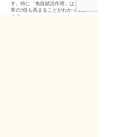
す。特に「免疫賦活作用」は、通
常の3倍も高まることがわかってい
ます。
LFK
酵素処理乳酸菌
選び抜いた乳酸菌FK-
23の有効成分抽出物
「LFK」！！