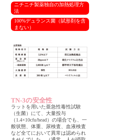
ニチニチ製薬独自の加熱処理方
法
100%デュランス菌（賦形剤を含
まない）
TN-3の安全性
ラットを用いた亜急性毒性試験
（生菌）にて、大量投与
（1.4×10cfu/head）の場合でも、一
般状態、体重、尿検査、血液検査
など全てにおいて異常は認められ
ませんでした。（通常、人が摂取