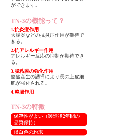
ができます。
TN-3の機能って？
1.抗炎症作用
大腸炎などの抗炎症作用が期待で
きる。
2.抗アレルギー作用
アレルギー反応の抑制が期待でき
る。
3.腸粘膜の強化作用
酪酸産生の誘導により長の上皮細
胞が強化される。
4.整腸作用
TN-3の特徴
保存性がよい（製造後2年間の
品質保持）
淡白色の粉末